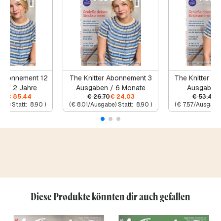
 Abonnement 12
The Knitter Abonnement 3
The Knitter A
n / 2 Jahre
Ausgaben / 6 Monate
Ausgaben 
80
€
85.44
€
26.70
€
24.03
€
53.40
be) Statt:
8.90
)
(
€
8.01
/Ausgabe) Statt:
8.90
)
(
€
7.57
/Ausgabe)
Diese Produkte könnten dir auch gefallen