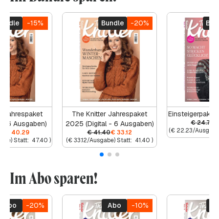
Bundle
-15%
Bundle
-20%
Bun
r Jahrespaket
The Knitter Jahrespaket
Einsteigerpaket
€
24.70
€
 - 6 Ausgaben)
2025 (Digital - 6 Ausgaben)
(
€
22.23
/Ausgabe)
40
€
40.29
€
41.40
€
33.12
abe) Statt:
47.40
)
(
€
33.12
/Ausgabe) Statt:
41.40
)
Im Abo sparen!
Abo
-20%
Abo
-10%
A