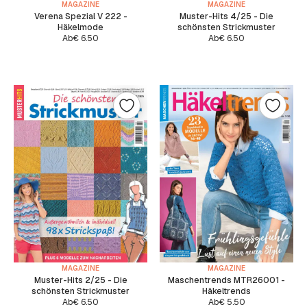
MAGAZINE
MAGAZINE
Verena Spezial V 222 -
Muster-Hits 4/25 - Die
Häkelmode
schönsten Strickmuster
Ab
€
6.50
Ab
€
6.50
MAGAZINE
MAGAZINE
Muster-Hits 2/25 - Die
Maschentrends MTR26001 -
schönsten Strickmuster
Häkeltrends
Ab
€
6.50
Ab
€
5.50