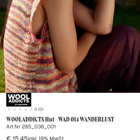
0 (0)
WOOLADDICTS Hut - WAD 014 WANDERLUST
Art.Nr 285_036_001
€
15.45
inkl. 19% MwSt.