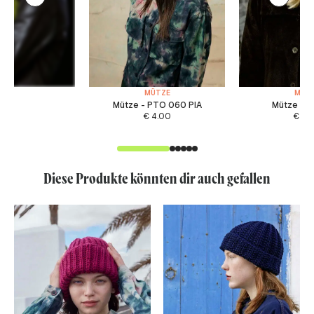
MÜTZE
MÜT
Mütze - PTO 060 PIA
Mütze - F
€
4.00
€
4.
Diese Produkte könnten dir auch gefallen