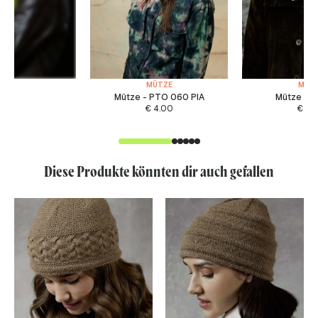
MÜTZE
MÜT
Mütze - PTO 060 PIA
Mütze - F
€
4.00
€
4.
Diese Produkte könnten dir auch gefallen