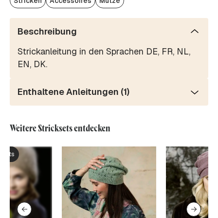
Stricken
Accessoires
Mütze
Beschreibung
Strickanleitung in den Sprachen DE, FR, NL,
EN, DK.
Enthaltene Anleitungen (1)
Weitere Stricksets entdecken
ksets