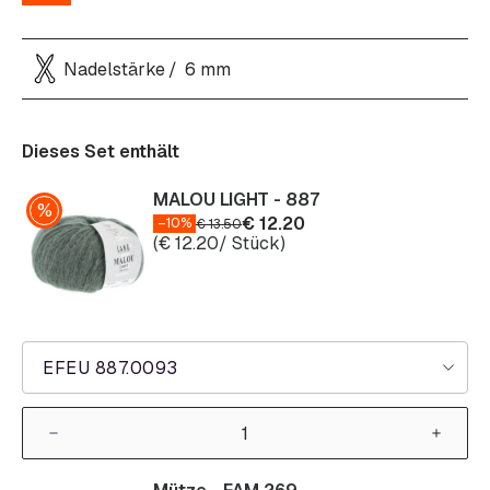
Nadelstärke
6 mm
Dieses Set enthält
MALOU LIGHT - 887
€
12.20
–10%
€
13.50
(
€
12.20
/ Stück)
EFEU 887.0093