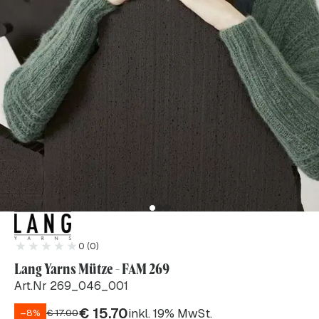
0 (0)
Lang Yarns Mütze - FAM 269
Art.Nr 269_046_001
€
15.70
inkl. 19% MwSt.
–8%
€
17.00