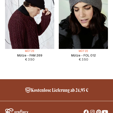
MÜTZE
MÜTZE
Mütze - FAM 269
Mütze - FOL 012
€
3.50
€
3.50
Kostenlose Lieferung ab 24,95 €