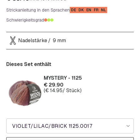
Strickanleitung in den Sprachen
DE
DK
EN
FR
NL
Schwierigkeitsgrad
Nadelstärke
9 mm
Dieses Set enthält
MYSTERY - 1125
€
29.90
(
€
14.95
/ Stück)
VIOLET/LILAC/BRICK 1125.0017