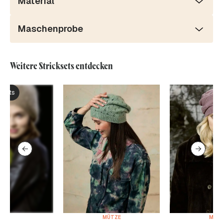
Material
Maschenprobe
Weitere Stricksets entdecken
ksets
MÜTZE
MÜT