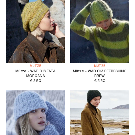
MÜTZE
MÜTZE
Mütze - WAD 013 FATA
Mütze - WAD 013 REFRESHING
MORGANA
BREW
€
3.50
€
3.50