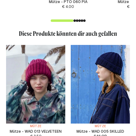
Mütze - PTO 060 PIA
Mütze - F
€
4.00
€
4.
Diese Produkte könnten dir auch gefallen
MÜTZE
MÜTZE
Mütze - WAD 013 VELVETEEN
Mütze - WAD 005 SKILLED