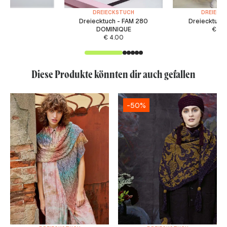
DREIECKSTUCH
DREIECK
Dreiecktuch - FAM 280
Dreiecktuch 
DOMINIQUE
€
4.
€
4.00
Diese Produkte könnten dir auch gefallen
-50%