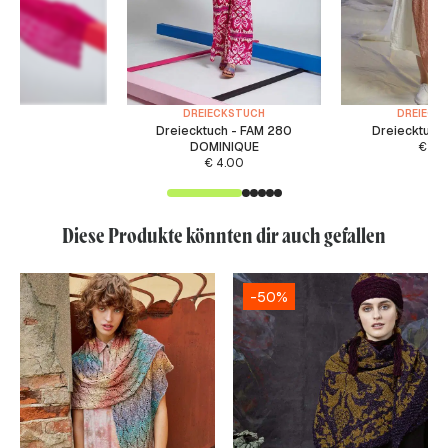
DREIECKSTUCH
DREIECK
Dreiecktuch - FAM 280
Dreiecktuch 
DOMINIQUE
€
4.
€
4.00
Diese Produkte könnten dir auch gefallen
-50%