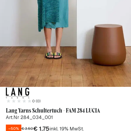
0 (0)
Lang Yarns Schultertuch - FAM 284 LUCIA
Art.Nr 284_034_001
€
1.75
inkl. 19% MwSt.
–50%
€
3.50