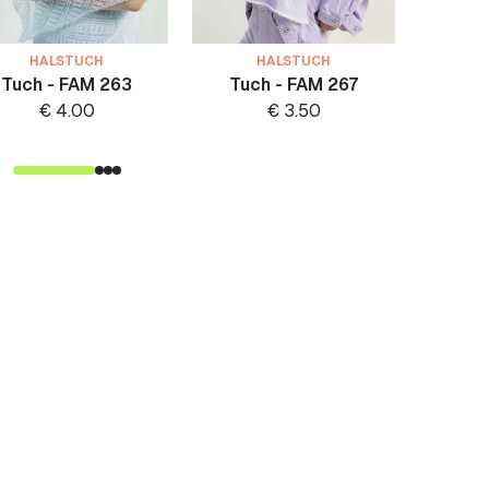
HALSTUCH
HALSTUCH
Tuch - FAM 263
Tuch - FAM 267
Kleines
2
€
4.00
€
3.50