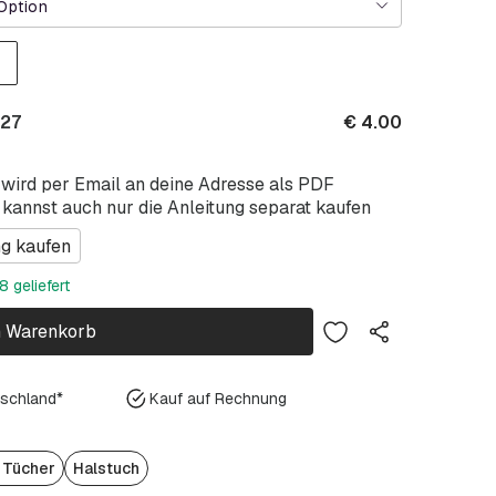
Option
027
€
4.00
 wird per Email an deine Adresse als PDF
 kannst auch nur die Anleitung separat kaufen
ng kaufen
 geliefert
n Warenkorb
tschland*
Kauf auf Rechnung
/ Tücher
Halstuch