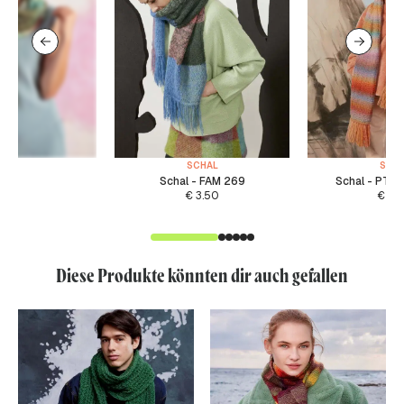
SCHAL
SCH
Schal - FAM 269
Schal - PTO
€
3.50
€
4.
Diese Produkte könnten dir auch gefallen