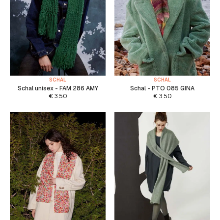
SCHAL
SCHAL
Schal unisex - FAM 286 AMY
Schal - PTO 085 GINA
€
3.50
€
3.50