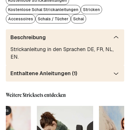
Kostenlose Strickanleitungen
Kostenlose Schal Strickanleitungen
Stricken
Accessoires
Schals / Tücher
Schal
Beschreibung
Strickanleitung in den Sprachen DE, FR, NL,
EN.
Enthaltene Anleitungen (1)
Weitere Stricksets entdecken
ksets