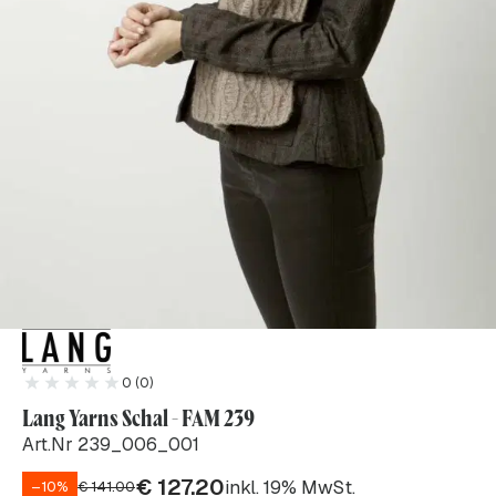
0 (0)
Lang Yarns Schal - FAM 239
Art.Nr 239_006_001
€
127.20
inkl. 19% MwSt.
–10%
€
141.00