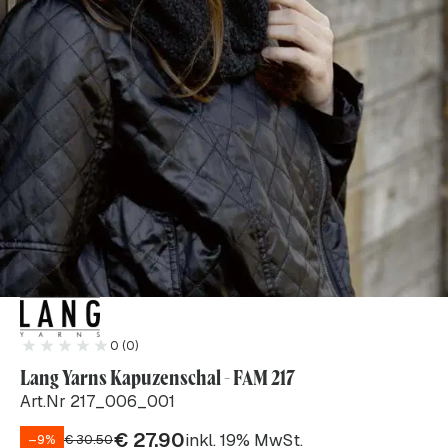
0 (0)
Lang Yarns Kapuzenschal - FAM 217
Art.Nr 217_006_001
€
27.90
inkl. 19% MwSt.
–9%
€
30.50