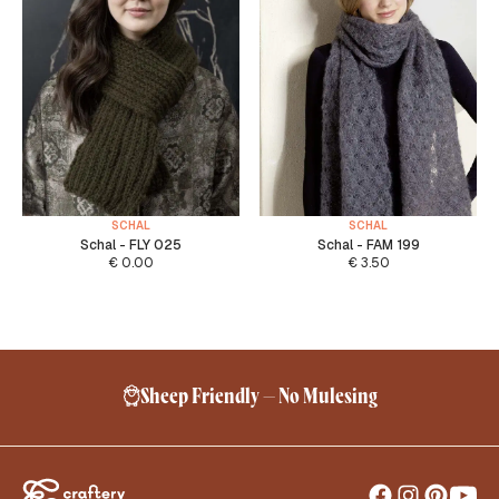
SCHAL
SCHAL
Schal - FLY 025
Schal - FAM 199
€
0.00
€
3.50
Sheep Friendly – No Mulesing