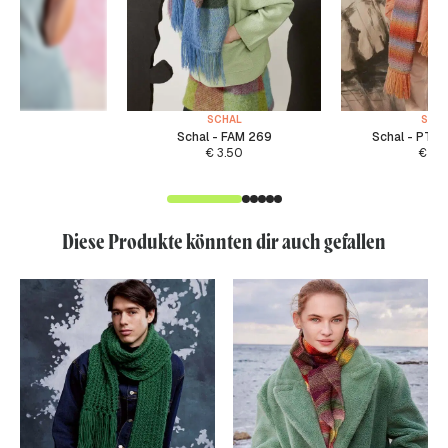
SCHAL
SCH
Schal - FAM 269
Schal - PTO
€
3.50
€
4.
Diese Produkte könnten dir auch gefallen