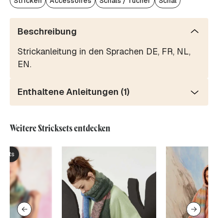
Stricken
Accessoires
Schals / Tücher
Schal
Beschreibung
Strickanleitung in den Sprachen DE, FR, NL,
EN.
Enthaltene Anleitungen (1)
Weitere Stricksets entdecken
ksets