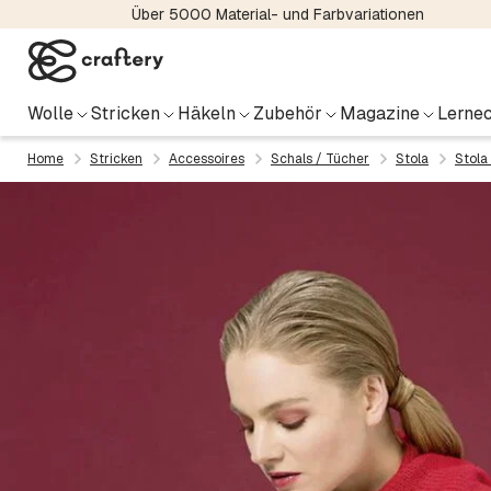
Über 5000 Material- und Farbvariationen
Wolle
Stricken
Häkeln
Zubehör
Magazine
Lernec
Home
Stricken
Accessoires
Schals / Tücher
Stola
Stola