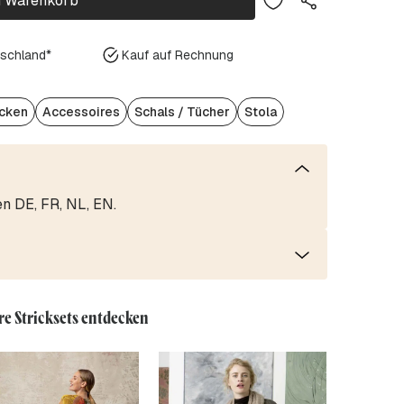
n Warenkorb
tschland*
Kauf auf Rechnung
icken
Accessoires
Schals / Tücher
Stola
en DE, FR, NL, EN.
re Stricksets entdecken