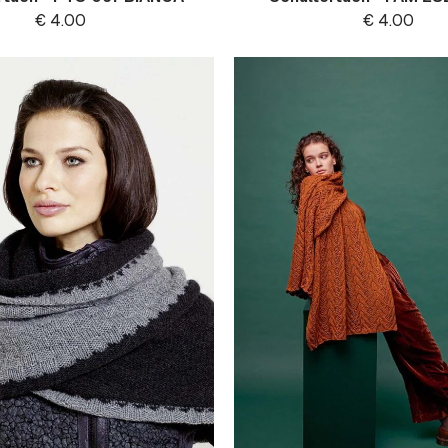
€
4.00
€
4.00