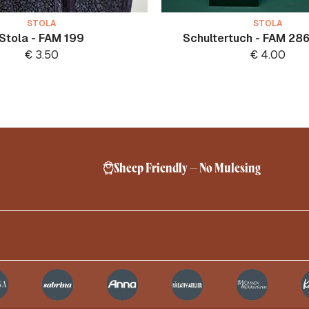
STOLA
STOLA
Stola - FAM 199
Schultertuch - FAM 286
€
3.50
€
4.00
Sheep Friendly – No Mulesing