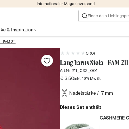
Internationaler Magazinversand
ke & Inspiration
 – FAM 211
0 (0)
Lang Yarns Stola - FAM 211
Art.Nr 211_032_001
€
3.50
inkl. 19% MwSt.
Nadelstärke
7 mm
Dieses Set enthält
CASHMERE CL