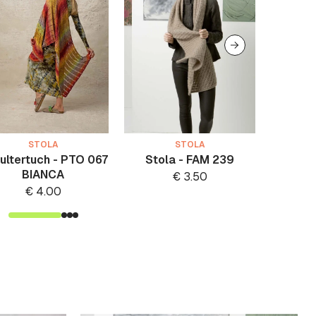
STOLA
STOLA
ultertuch - PTO 067
Stola - FAM 239
Schulte
BIANCA
€
3.50
€
4.00