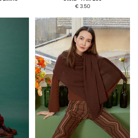
€
3.50