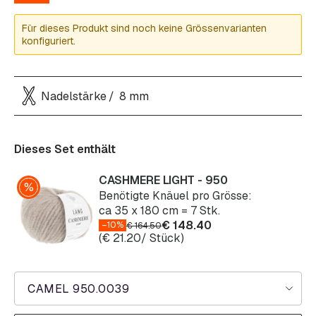
Für dieses Produkt sind noch keine Grössenvarianten
konfiguriert.
Nadelstärke
8 mm
Dieses Set enthält
CASHMERE LIGHT - 950
Benötigte Knäuel pro Grösse:
ca 35 x 180 cm = 7 Stk.
€
148.40
–10%
€
164.50
(
€
21.20
/ Stück)
CAMEL 950.0039