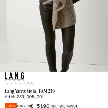
0 (0)
Lang Yarns Stola - FAM 239
Art.Nr 239_005_001
€
151.90
inkl. 19% MwSt.
–10%
€
168.00