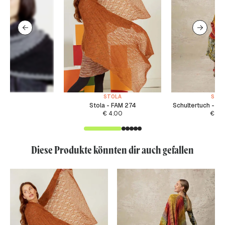
STOLA
STO
Stola - FAM 274
Schultertuch - P
€
4.00
€
4.
Diese Produkte könnten dir auch gefallen