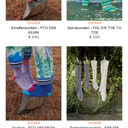
SOCKEN
SOCKEN
Streifensocken - PTO 059
Spiralsocken - FOL 015 TOE TO
KILIAN
TOE
€
3.50
€
3.50
SOCKEN
SOCKEN
Socken - PTO 059 EDITH
Damenkniesocken - FAM 235