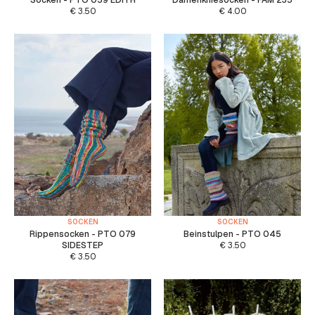
€
3.50
€
4.00
SOCKEN
SOCKEN
Rippensocken - PTO 079
Beinstulpen - PTO 045
SIDESTEP
€
3.50
€
3.50