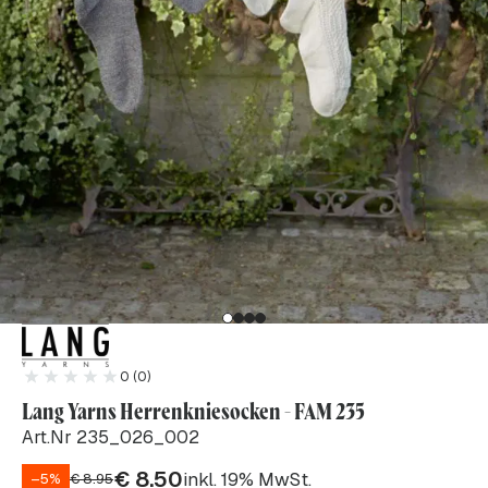
0 (0)
Lang Yarns Herrenkniesocken - FAM 235
Art.Nr 235_026_002
€
8.50
inkl. 19% MwSt.
–5%
€
8.95