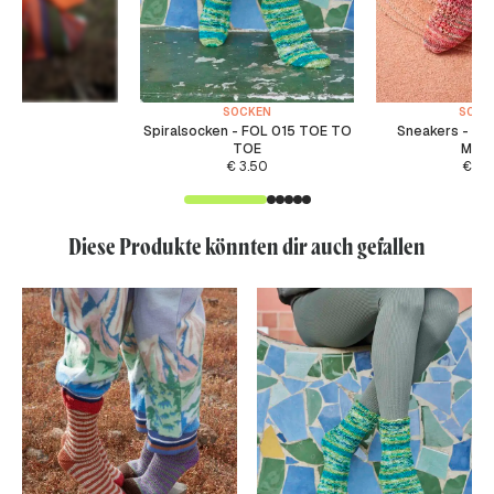
SOCKEN
SOCK
Spiralsocken - FOL 015 TOE TO
Sneakers - P
TOE
MAT
€
3.50
€
3.
Diese Produkte könnten dir auch gefallen