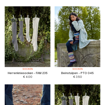
SOCKEN
SOCKEN
Herrenkniesocken - FAM 235
Beinstulpen - PTO 045
€
4.00
€
3.50