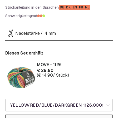
Strickanleitung in den Sprachen
DE
DK
EN
FR
NL
Schwierigkeitsgrad
Nadelstärke
4 mm
Dieses Set enthält
MOVE - 1126
€
29.80
(
€
14.90
/ Stück)
YELLOW/RED/BLUE/DARKGREEN 1126.0001