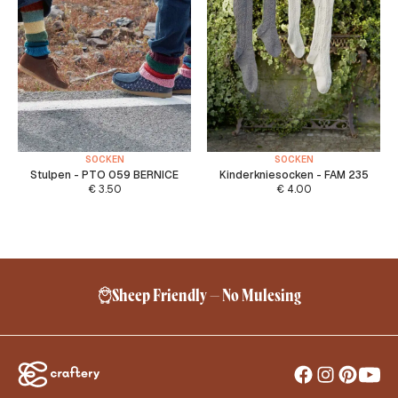
SOCKEN
SOCKEN
Stulpen - PTO 059 BERNICE
Kinderkniesocken - FAM 235
€
3.50
€
4.00
Sheep Friendly – No Mulesing