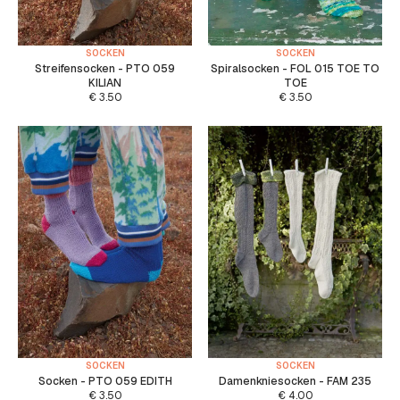
SOCKEN
SOCKEN
Streifensocken - PTO 059
Spiralsocken - FOL 015 TOE TO
KILIAN
TOE
€
3.50
€
3.50
SOCKEN
SOCKEN
Socken - PTO 059 EDITH
Damenkniesocken - FAM 235
€
3.50
€
4.00