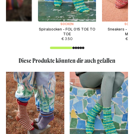
SOCKEN
SOCK
Spiralsocken - FOL 015 TOE TO
Sneakers - P
TOE
MAT
€
3.50
€
3.
Diese Produkte könnten dir auch gefallen