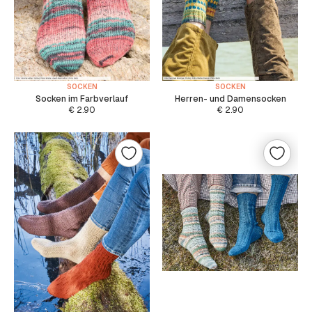
SOCKEN
SOCKEN
Socken im Farbverlauf
Herren- und Damensocken
€
2.90
€
2.90