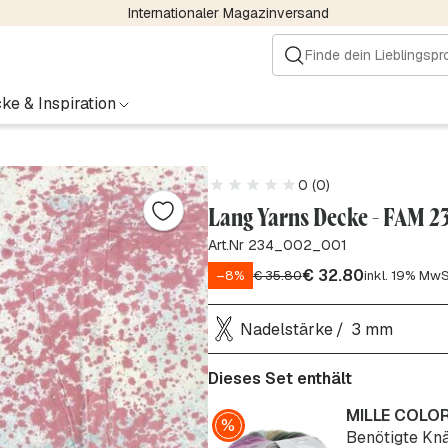
Internationaler Magazinversand
ke & Inspiration
0 (0)
Lang Yarns Decke - FAM 2
Art.Nr 234_002_001
€
32.80
–8%
€
35.80
inkl. 19% MwS
Nadelstärke
3 mm
Dieses Set enthält
MILLE COLOR
Benötigte Knä