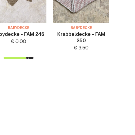
BABYDECKE
BABYDECKE
bydecke - FAM 246
Krabbeldecke - FAM
Deck
250
€
0.00
€
3.50