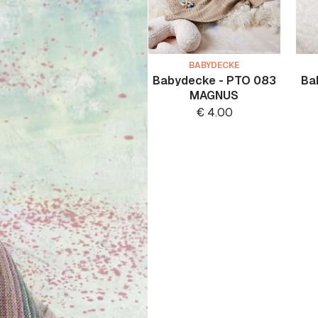
BABYDECKE
Babydecke - PTO 083
Ba
MAGNUS
€
4.00