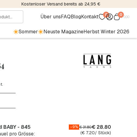
Kostenloser Versand bereits ab 24,95 €
0
0
Über uns
FAQ
Blog
Kontakt
€
0.00
Sommer
Neuste Magazine
Herbst Winter 2026
34
t.
I BABY - 845
€
28.80
–9%
€
31.80
(
€
7.20
/ Stück)
uel pro Grösse: