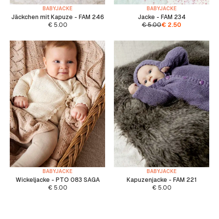
BABYJACKE
BABYJACKE
Jäckchen mit Kapuze - FAM 246
Jacke - FAM 234
€
5.00
€
5.00
€
2.50
BABYJACKE
BABYJACKE
Wickeljacke - PTO 083 SAGA
Kapuzenjacke - FAM 221
€
5.00
€
5.00