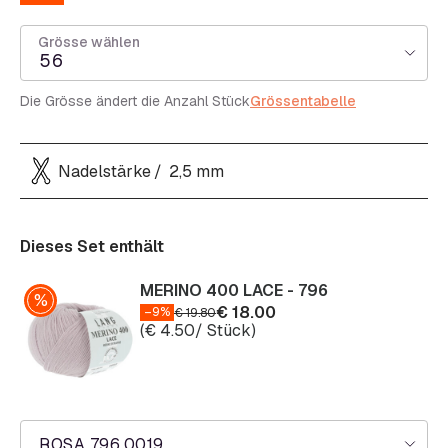
Grösse wählen
56
Die Grösse ändert die Anzahl Stück
Grössentabelle
Nadelstärke
2,5 mm
Dieses Set enthält
MERINO 400 LACE - 796
€
18.00
–9%
€
19.80
(
€
4.50
/ Stück)
ROSA 796.0019