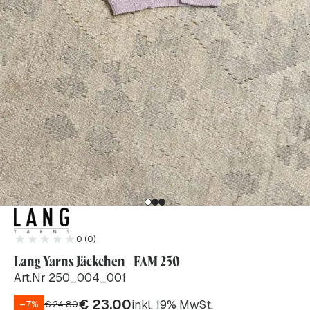
0 (0)
Lang Yarns Jäckchen - FAM 250
Art.Nr 250_004_001
€
23.00
inkl. 19% MwSt.
–7%
€
24.80