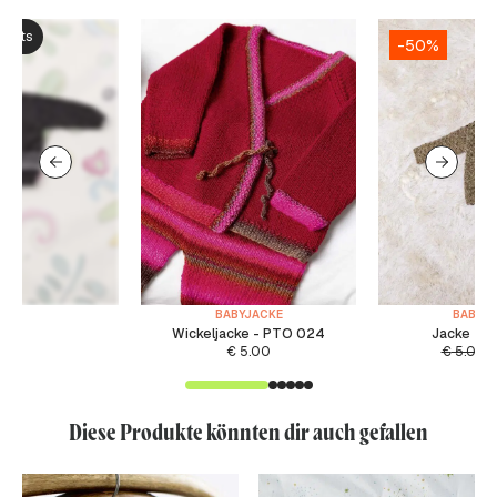
ksets
-50%
BABYJACKE
BABYJ
Wickeljacke - PTO 024
Jacke - F
€
5.00
€
5.00
€
Diese Produkte könnten dir auch gefallen