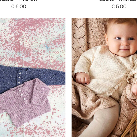
€
6.00
€
5.00