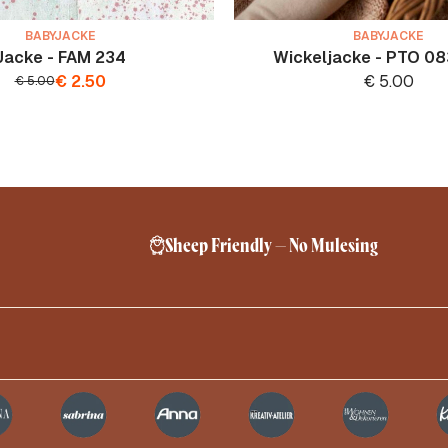
BABYJACKE
BABYJACKE
Jacke - FAM 234
Wickeljacke - PTO 0
€
2.50
€
5.00
€
5.00
Sheep Friendly – No Mulesing