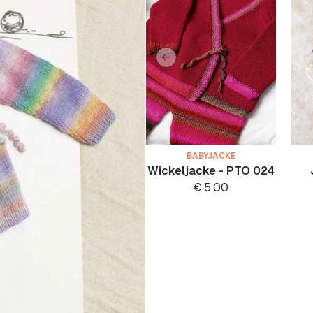
BABYJACKE
Wickeljacke - PTO 024
€
5.00