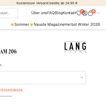
Kostenloser Versand bereits ab 24,95 €
0
0
Über uns
FAQ
Blog
Kontakt
€
0.00
Sommer
Neuste Magazine
Herbst Winter 2026
 FAM 206
t.
rössentabelle