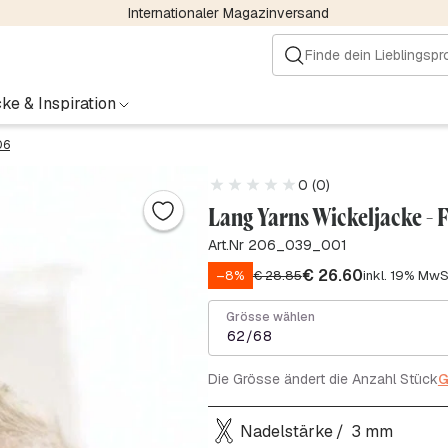
Internationaler Magazinversand
ke & Inspiration
06
0 (0)
Lang Yarns Wickeljacke -
Art.Nr 206_039_001
€
26.60
–8%
€
28.85
inkl. 19% MwS
Grösse wählen
62/68
Die Grösse ändert die Anzahl Stück
G
Nadelstärke
3 mm