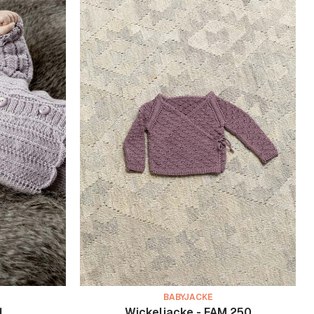
BABYJACKE
1
Wickeljacke - FAM 250