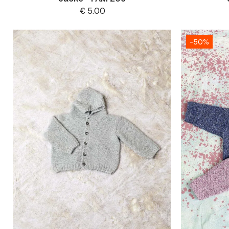
€
5.00
-50%