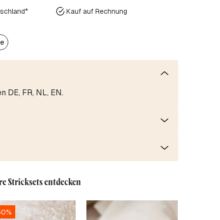
tschland*
Kauf auf Rechnung
ke
en DE, FR, NL, EN.
re Stricksets entdecken
50%