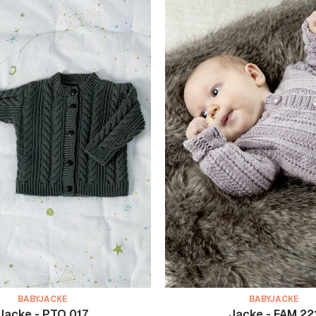
BABYJACKE
BABYJACKE
Jacke - PTO 017
Jacke - FAM 22