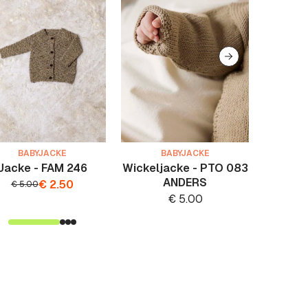
BABYJACKE
BABYJACKE
Jacke - FAM 246
Wickeljacke - PTO 083
Jack
ANDERS
€
2.50
€
5.00
€
5.00