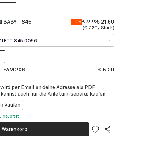
I BABY - 845
€
21.60
–9%
€
23.85
(
€
7.20
/ Stück)
OLETT 845.0056
 - FAM 206
€
5.00
 wird per Email an deine Adresse als PDF
 kannst auch nur die Anleitung separat kaufen
ng kaufen
 geliefert
n Warenkorb