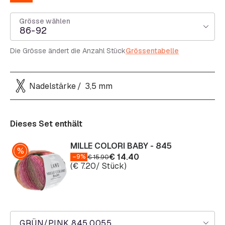
Grösse wählen
86-92
Die Grösse ändert die Anzahl Stück
Grössentabelle
Nadelstärke
3,5 mm
Dieses Set enthält
MILLE COLORI BABY - 845
€
14.40
–9%
€
15.90
(
€
7.20
/ Stück)
GRÜN/PINK 845.0055