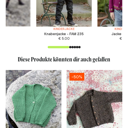
KINDERJACKE
KINDER
Knabenjacke - FAM 235
Jacke - F
€
5.00
€
5.
Diese Produkte könnten dir auch gefallen
-50%