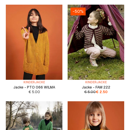
-50%
KINDERJACKE
KINDERJACKE
Jacke - PTO 066 WILMA
Jacke - FAM 222
€
5.00
€
5.00
€
2.50