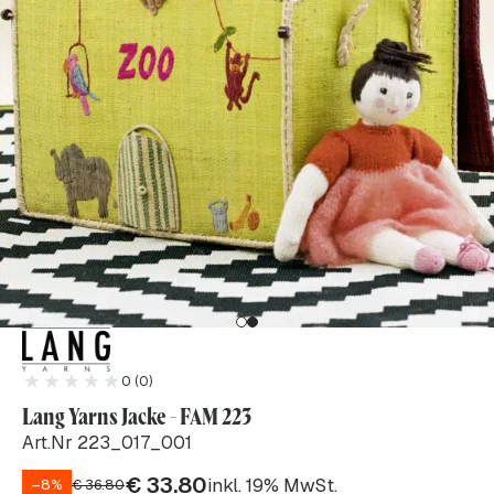
0 (0)
Lang Yarns Jacke - FAM 223
Art.Nr 223_017_001
€
33.80
inkl. 19% MwSt.
–8%
€
36.80