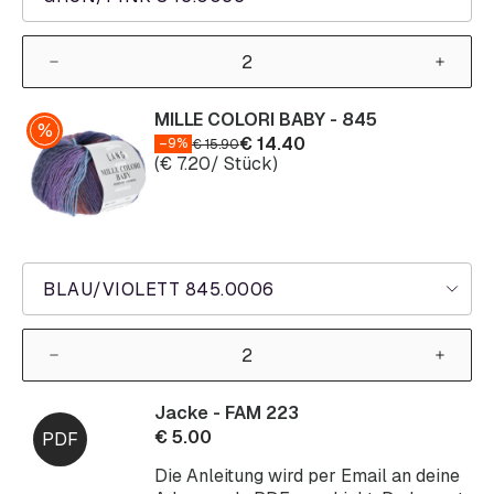
MILLE COLORI BABY - 845
€
14.40
–9%
€
15.90
(
€
7.20
/ Stück)
BLAU/VIOLETT 845.0006
Jacke - FAM 223
€
5.00
Die Anleitung wird per Email an deine