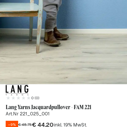
0 (0)
Lang Yarns Jacquardpullover - FAM 221
Art.Nr 221_025_001
€
44.20
inkl. 19% MwSt.
–9%
€
48.75