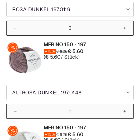
ROSA DUNKEL 197.0119
MERINO 150 - 197
€
5.60
–10%
€
6.25
(
€
5.60
/ Stück)
ALTROSA DUNKEL 197.0148
MERINO 150 - 197
€
5.60
–10%
€
6.25