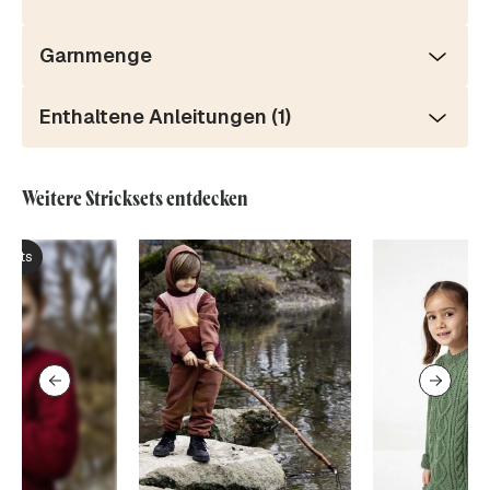
Garnmenge
Enthaltene Anleitungen (1)
Weitere Stricksets entdecken
ksets