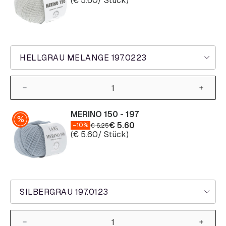
(
€
5.60
/ Stück)
HELLGRAU MELANGE 197.0223
MERINO 150 - 197
€
5.60
–10%
€
6.25
(
€
5.60
/ Stück)
SILBERGRAU 197.0123