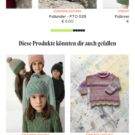
KINDERKLEIDUNG
KINDERKL
Pullunder - PTO 028
Pullover -
€
5.00
€
6.
Diese Produkte könnten dir auch gefallen