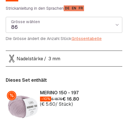
Strickanleitung in den Sprachen
DE
EN
FR
Grösse wählen
86
Die Grösse ändert die Anzahl Stück
Grössentabelle
Nadelstärke
3 mm
Dieses Set enthält
MERINO 150 - 197
€
16.80
–10%
€
18.75
(
€
5.60
/ Stück)