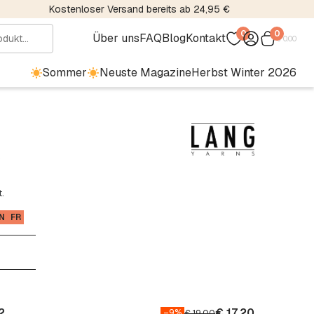
Kostenloser Versand bereits ab 24,95 €
0
0
Über uns
FAQ
Blog
Kontakt
€
0.00
Sommer
Neuste Magazine
Herbst Winter 2026
.
N
FR
2
€
17.20
–9%
€
19.00