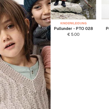
KINDERKLEIDUNG
Pullunder - PTO 028
P
€
5.00