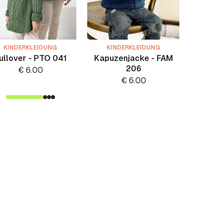
KINDERKLEIDUNG
KINDERKLEIDUNG
KIN
ullover - PTO 041
Kapuzenjacke - FAM
Klei
206
€
6.00
€
6.00