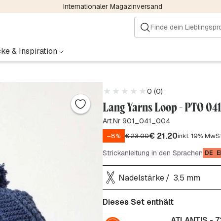
Internationaler Magazinversand
ke & Inspiration
0 (0)
Lang Yarns Loop - PTO 041
Art.Nr 901_041_004
€
21.20
–8%
€
23.00
inkl. 19% MwSt
Strickanleitung in den Sprachen
DE
E
Nadelstärke
3,5 mm
Dieses Set enthält
ATLANTIS - 7