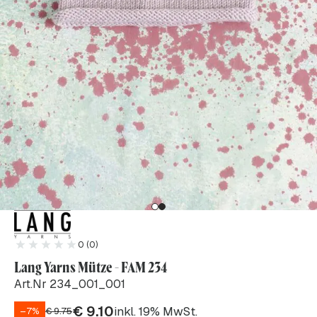
0 (0)
Lang Yarns Mütze - FAM 234
Art.Nr 234_001_001
€
9.10
inkl. 19% MwSt.
–7%
€
9.75