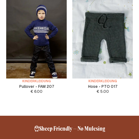
KINDERKLEIDUNG
KINDERKLEIDUNG
Pullover - FAM 207
Hose - PTO 017
€
6.00
€
5.00
Sheep Friendly – No Mulesing