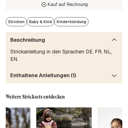
Kauf auf Rechnung
Stricken
Baby & Kind
Kinderkleidung
Beschreibung
Strickanleitung in den Sprachen DE, FR, NL,
EN.
Enthaltene Anleitungen (1)
Weitere Stricksets entdecken
ksets