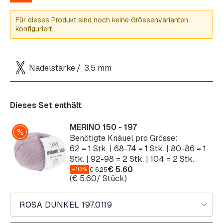
Für dieses Produkt sind noch keine Grössenvarianten
konfiguriert.
Nadelstärke
3,5 mm
Dieses Set enthält
MERINO 150 - 197
Benötigte Knäuel pro Grösse:
62 = 1 Stk. | 68-74 = 1 Stk. | 80-86 = 1
Stk. | 92-98 = 2 Stk. | 104 = 2 Stk.
€
5.60
–10%
€
6.25
(
€
5.60
/ Stück)
ROSA DUNKEL 197.0119