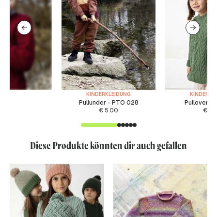
KINDERKLEIDUNG
KINDERKL
Pullunder - PTO 028
Pullover -
€
5.00
€
6.
Diese Produkte könnten dir auch gefallen