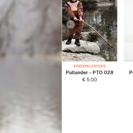
KINDERKLEIDUNG
Pullunder - PTO 028
P
€
5.00