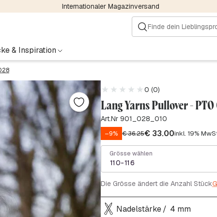
Internationaler Magazinversand
ke & Inspiration
 028
0 (0)
Lang Yarns Pullover - PTO
Art.Nr 901_028_010
€
33.00
–9%
€
36.25
inkl. 19% MwSt
Grösse wählen
110-116
Die Grösse ändert die Anzahl Stück
G
Nadelstärke
4 mm