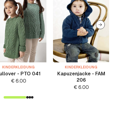
KINDERKLEIDUNG
KINDERKLEIDUNG
KIN
ullover - PTO 041
Kapuzenjacke - FAM
Klei
206
€
6.00
€
6.00