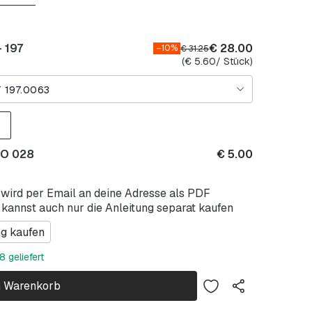
 197
€
28.00
–10%
€
31.25
(
€
5.60
/ Stück)
 197.0063
TO 028
€
5.00
 wird per Email an deine Adresse als PDF
 kannst auch nur die Anleitung separat kaufen
ng kaufen
 geliefert
n Warenkorb