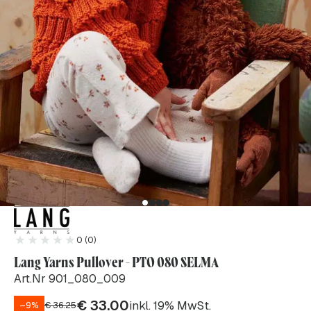
0 (0)
Lang Yarns Pullover - PTO 080 SELMA
Art.Nr 901_080_009
€
33.00
inkl. 19% MwSt.
–9%
€
36.25