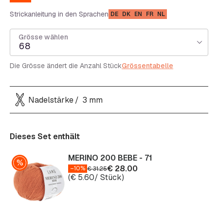
Strickanleitung in den Sprachen
DE
DK
EN
FR
NL
Grösse wählen
68
Die Grösse ändert die Anzahl Stück
Grössentabelle
Nadelstärke
3 mm
Dieses Set enthält
MERINO 200 BEBE - 71
€
28.00
–10%
€
31.25
(
€
5.60
/ Stück)