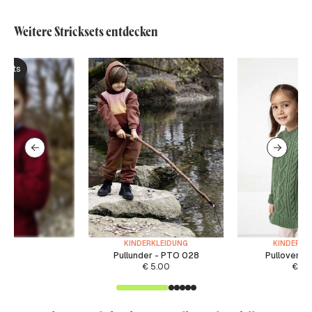
Weitere Stricksets entdecken
ksets
KINDERKLEIDUNG
KINDERKL
Pullunder - PTO 028
Pullover -
€
5.00
€
6.