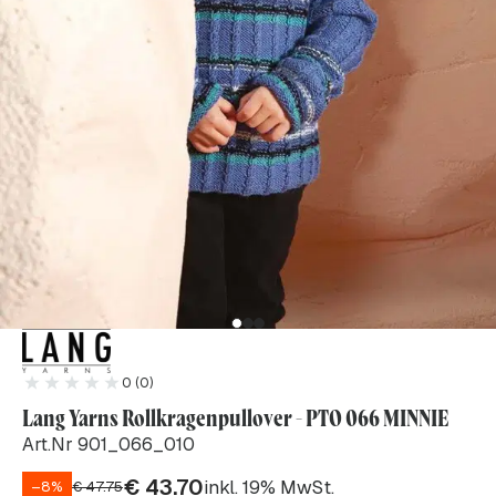
0 (0)
Lang Yarns Rollkragenpullover - PTO 066 MINNIE
Art.Nr 901_066_010
€
43.70
inkl. 19% MwSt.
–8%
€
47.75