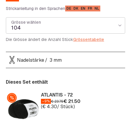
Strickanleitung in den Sprachen
DE
DK
EN
FR
NL
Grösse wählen
104
Die Grösse ändert die Anzahl Stück
Grössentabelle
Nadelstärke
3 mm
Dieses Set enthält
ATLANTIS - 72
€
21.50
–9%
€
23.75
(
€
4.30
/ Stück)