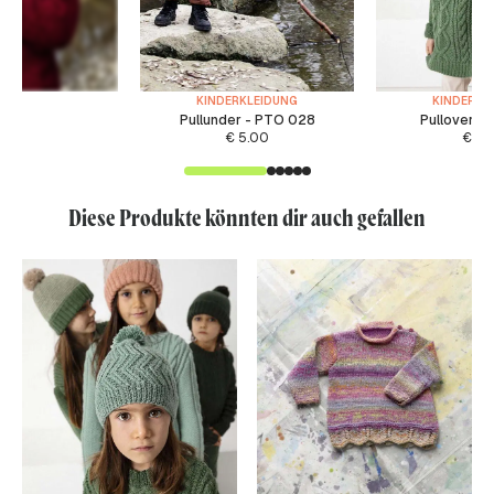
KINDERKLEIDUNG
KINDERKL
Pullunder - PTO 028
Pullover -
€
5.00
€
6.
Diese Produkte könnten dir auch gefallen