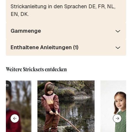
Strickanleitung in den Sprachen DE, FR, NL,
EN, DK.
Garnmenge
Enthaltene Anleitungen (1)
Weitere Stricksets entdecken
ksets