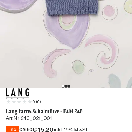
0 (0)
Lang Yarns Schalmütze - FAM 240
Art.Nr 240_021_001
€
15.20
inkl. 19% MwSt.
–8%
€
16.50