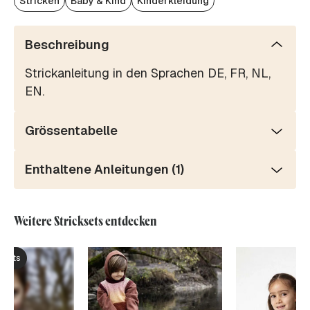
Stricken
Baby & Kind
Kinderkleidung
Beschreibung
Strickanleitung in den Sprachen DE, FR, NL,
EN.
Grössentabelle
Enthaltene Anleitungen (1)
Weitere Stricksets entdecken
ksets