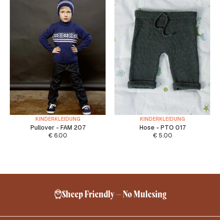
KINDERKLEIDUNG
KINDERKLEIDUNG
Pullover - FAM 207
Hose - PTO 017
€
6.00
€
5.00
Sheep Friendly – No Mulesing