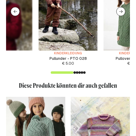
KINDERKLEIDUNG
KINDERKL
Pullunder - PTO 028
Pullover -
€
5.00
€
6.
Diese Produkte könnten dir auch gefallen