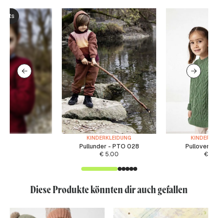
ksets
KINDERKLEIDUNG
KINDERKL
Pullunder - PTO 028
Pullover -
€
5.00
€
6.
Diese Produkte könnten dir auch gefallen