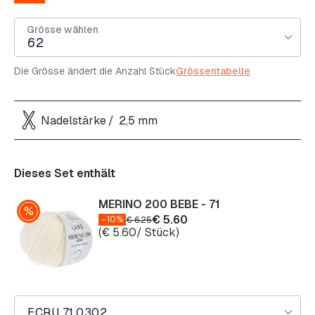
Grösse wählen
62
Die Grösse ändert die Anzahl Stück
Grössentabelle
Nadelstärke
2,5 mm
Dieses Set enthält
MERINO 200 BEBE - 71
€
5.60
–10%
€
6.25
(
€
5.60
/ Stück)
ECRU 71.0302