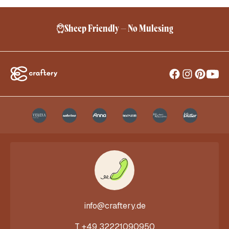
Sheep Friendly – No Mulesing
info@craftery.de
T
+49 32221090950