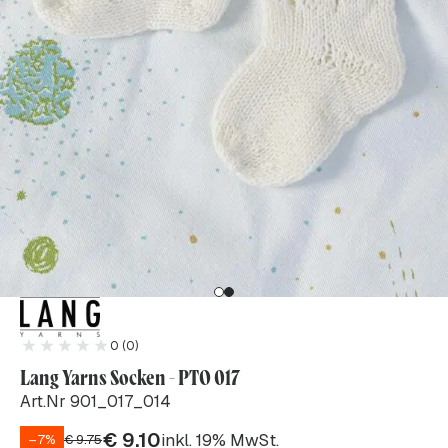
0 (0)
Lang Yarns Socken - PTO 017
Art.Nr 901_017_014
€
9.10
inkl. 19% MwSt.
–7%
€
9.75