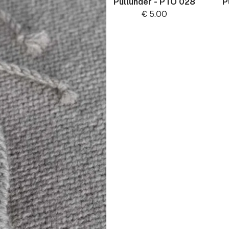
Pullunder - PTO 028
P
€
5.00