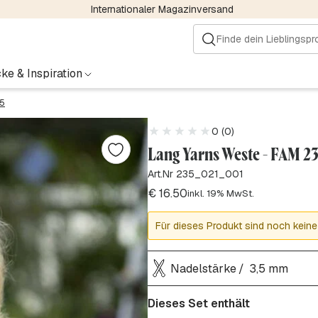
Internationaler Magazinversand
ke & Inspiration
35
0 (0)
Lang Yarns Weste - FAM 2
Art.Nr 235_021_001
€
16.50
inkl. 19% MwSt.
Für dieses Produkt sind noch keine
Nadelstärke
3,5 mm
Dieses Set enthält