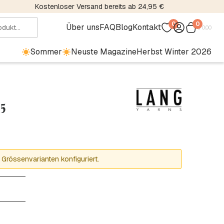
Kostenloser Versand bereits ab 24,95 €
0
0
Über uns
FAQ
Blog
Kontakt
€
0.00
Sommer
Neuste Magazine
Herbst Winter 2026
35
 Grössenvarianten konfiguriert.