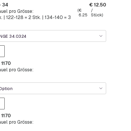
- 34
€
12.50
(
€
/
uel pro Grösse:
6.25
Stück)
k. | 122-128 = 2 Stk. | 134-140 = 3
NGE 34.0324
 1170
uel pro Grösse:
Option
 1170
uel pro Grösse: