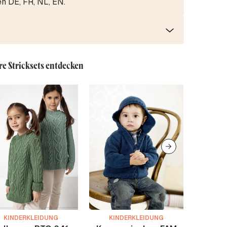
en DE, FR, NL, EN.
re Stricksets entdecken
KINDERKLEIDUNG
KINDERKLEIDUNG
KIN