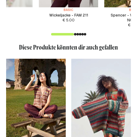
BASIC
BASI
Wickeljacke - FAM 211
Spencer - WA
€
5.00
NOR
€
5.
Diese Produkte könnten dir auch gefallen