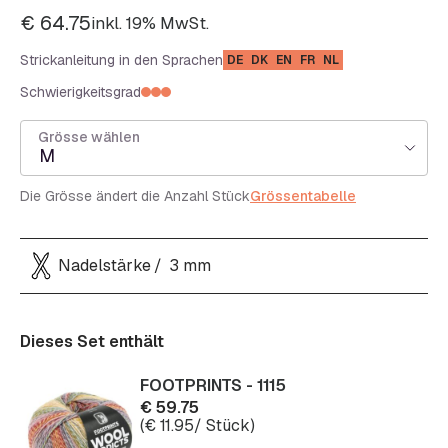
€
64.75
inkl. 19% MwSt.
Strickanleitung in den Sprachen
DE
DK
EN
FR
NL
Schwierigkeitsgrad
Grösse wählen
M
Die Grösse ändert die Anzahl Stück
Grössentabelle
Nadelstärke
3 mm
Dieses Set enthält
FOOTPRINTS - 1115
€
59.75
(
€
11.95
/ Stück)