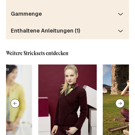
Garnmenge
Enthaltene Anleitungen (1)
Weitere Stricksets entdecken
ksets