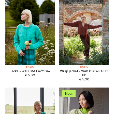
BASIC
BASIC
Jacke - WAD 014 LAZY DAY
Wrap jacket - WAD 012 WRAP IT
€
5.00
UP
€
5.00