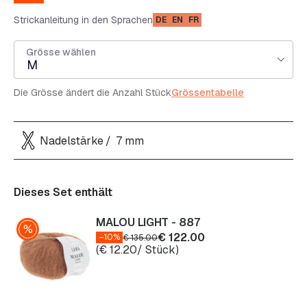
Strickanleitung in den Sprachen
DE
EN
FR
Grösse wählen
M
Die Grösse ändert die Anzahl Stück
Grössentabelle
Nadelstärke
7 mm
Dieses Set enthält
MALOU LIGHT - 887
€
122.00
–10%
€
135.00
(
€
12.20
/ Stück)