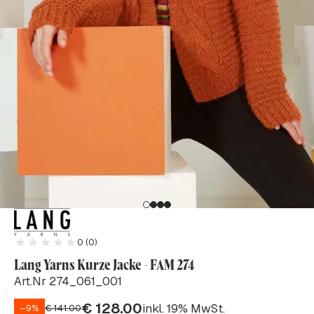
0 (0)
Lang Yarns Kurze Jacke - FAM 274
Art.Nr 274_061_001
€
128.00
inkl. 19% MwSt.
–9%
€
141.00