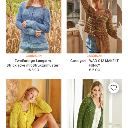
CARDIGAN
CARDIGAN
Zweifarbige Langarm-
Cardigan - WAD 012 MAKE IT
Strickjacke mit Strukturmustern
FUNKY
€
3.90
€
5.00