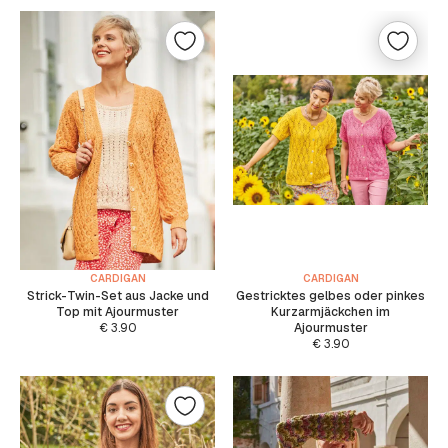
CARDIGAN
CARDIGAN
Strick-Twin-Set aus Jacke und
Gestricktes gelbes oder pinkes
Top mit Ajourmuster
Kurzarmjäckchen im
€
3.90
Ajourmuster
€
3.90