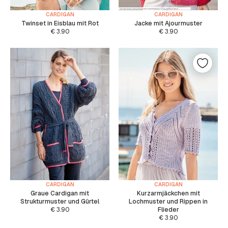
CARDIGAN
CARDIGAN
Twinset in Eisblau mit Rot
Jacke mit Ajourmuster
€
3.90
€
3.90
CARDIGAN
CARDIGAN
Graue Cardigan mit
Kurzarmjäckchen mit
Strukturmuster und Gürtel
Lochmuster und Rippen in
€
3.90
Flieder
€
3.90