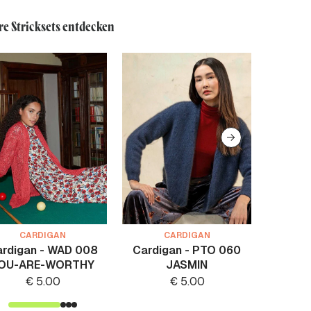
re Stricksets entdecken
CARDIGAN
CARDIGAN
rdigan - WAD 008
Cardigan - PTO 060
Jacke
OU-ARE-WORTHY
JASMIN
€
5.00
€
5.00