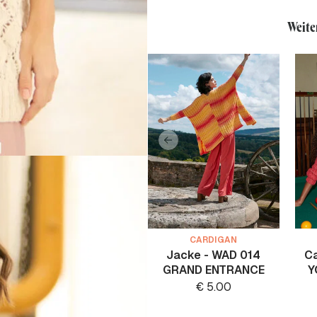
Weite
CARDIGAN
Jacke - WAD 014
Ca
GRAND ENTRANCE
Y
€
5.00