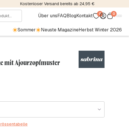
Kostenloser Versand bereits ab 24,95 €
0
0
Über uns
FAQ
Blog
Kontakt
€
0.00
Sommer
Neuste Magazine
Herbst Winter 2026
ke mit Ajourzopfmuster
rössentabelle