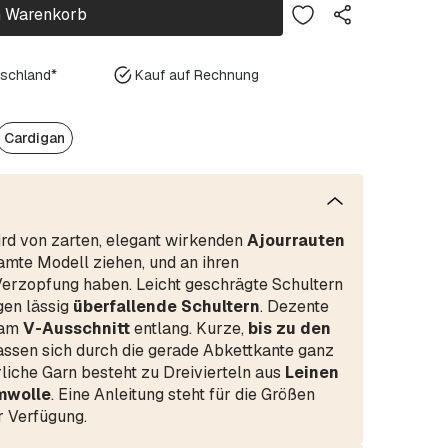
n Warenkorb
tschland*
Kauf auf Rechnung
Cardigan
rd von zarten, elegant wirkenden
Ajourrauten
amte Modell ziehen, und an ihren
Verzopfung haben. Leicht geschrägte Schultern
gen lässig
überfallende Schultern
. Dezente
 am
V-Ausschnitt
entlang. Kurze,
bis zu den
assen sich durch die gerade Abkettkante ganz
iche Garn besteht zu Dreivierteln aus
Leinen
wolle
. Eine Anleitung steht für die Größen
 Verfügung.