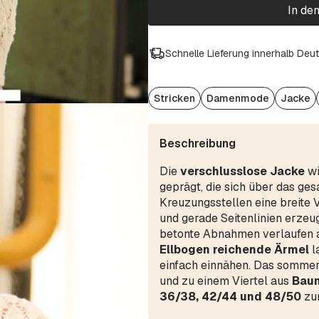
In de
Schnelle Lieferung innerhalb Deu
Stricken
Damenmode
Jacke
Beschreibung
Die
verschlusslose
Jacke
wi
geprägt, die sich über das ges
Kreuzungsstellen eine breite 
und gerade Seitenlinien erzeu
betonte Abnahmen verlaufen
Ellbogen reichende Ärmel
l
einfach einnähen. Das sommerl
und zu einem Viertel aus
Baum
36/38, 42/44 und 48/50
zur