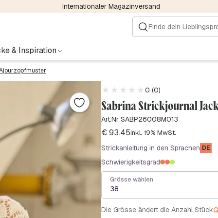
Internationaler Magazinversand
ke & Inspiration
 Ajourzopfmuster
0 (0)
Sabrina Strickjournal Jac
Art.Nr SABP26008M013
€
93.45
inkl. 19% MwSt.
Strickanleitung in den Sprachen
DE
Schwierigkeitsgrad
Grösse wählen
38
Die Grösse ändert die Anzahl Stück
G