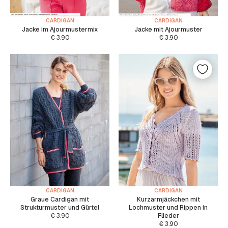
CARDIGAN
CARDIGAN
Jacke im Ajourmustermix
Jacke mit Ajourmuster
€
3.90
€
3.90
CARDIGAN
CARDIGAN
Graue Cardigan mit
Kurzarmjäckchen mit
Strukturmuster und Gürtel
Lochmuster und Rippen in
€
3.90
Flieder
€
3.90