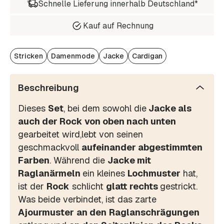
Schnelle Lieferung innerhalb Deutschland*
Kauf auf Rechnung
Stricken
Damenmode
Jacke
Cardigan
Beschreibung
Dieses
Set
, bei dem sowohl die
Jacke als
auch der Rock von oben nach unten
gearbeitet wird,lebt von seinen
geschmackvoll
aufeinander abgestimmten
Farben
. Während die
Jacke mit
Raglanärmeln
ein kleines
Lochmuster
hat,
ist der
Rock
schlicht
glatt rechts
gestrickt.
Was beide verbindet, ist das zarte
Ajourmuster
an den
Raglanschrägungen