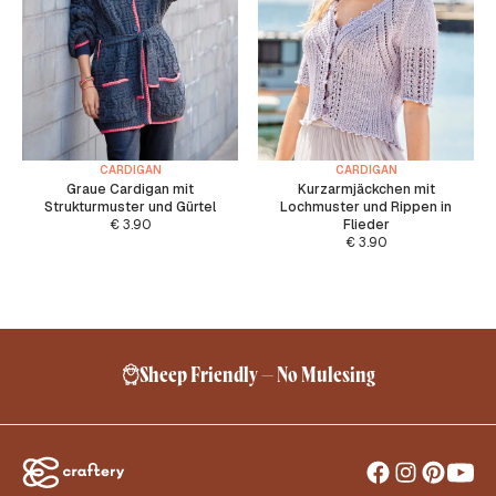
CARDIGAN
CARDIGAN
Graue Cardigan mit
Kurzarmjäckchen mit
Strukturmuster und Gürtel
Lochmuster und Rippen in
€
3.90
Flieder
€
3.90
Sheep Friendly – No Mulesing