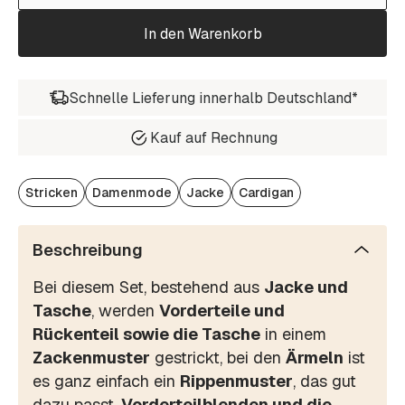
In den Warenkorb
Schnelle Lieferung innerhalb Deutschland*
Kauf auf Rechnung
Stricken
Damenmode
Jacke
Cardigan
Beschreibung
Bei diesem Set, bestehend aus
Jacke und
Tasche
, werden
Vorderteile und
Rückenteil sowie die Tasche
in einem
Zackenmuster
gestrickt, bei den
Ärmeln
ist
es ganz einfach ein
Rippenmuster
, das gut
dazu passt.
Vorderteilblenden und die