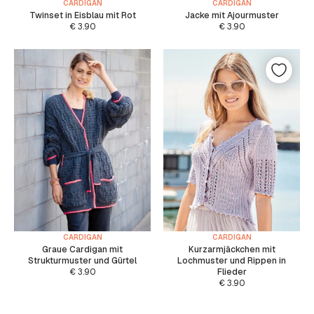
CARDIGAN
CARDIGAN
Twinset in Eisblau mit Rot
Jacke mit Ajourmuster
€
3.90
€
3.90
CARDIGAN
CARDIGAN
Graue Cardigan mit
Kurzarmjäckchen mit
Strukturmuster und Gürtel
Lochmuster und Rippen in
€
3.90
Flieder
€
3.90