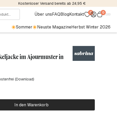
Kostenloser Versand bereits ab 24,95 €
0
0
Über uns
FAQ
Blog
Kontakt
€
0.00
Sommer
Neuste Magazine
Herbst Winter 2026
keljacke im Ajourmuster in
ostenfrei (Download)
In den Warenkorb