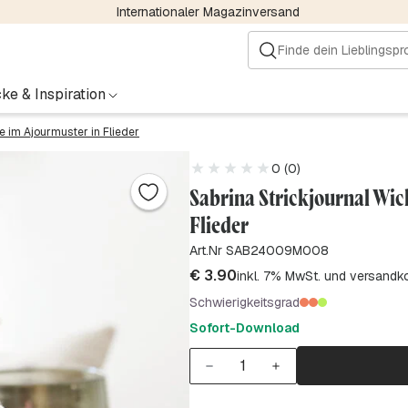
Internationaler Magazinversand
ke & Inspiration
e im Ajourmuster in Flieder
0 (0)
Sabrina Strickjournal Wic
Flieder
Art.Nr SAB24009M008
€
3.90
inkl. 7% MwSt. und versandk
Schwierigkeitsgrad
Sofort-Download