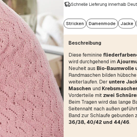
Schnelle Lieferung innerhalb Deu
Stricken
Damenmode
Jacke
Beschreibung
Diese feminine
fliederfarben
wird durchgehend im
Ajourmu
Neuheit aus
Bio-Baumwolle 
Randmaschen bilden hübsche K
weiterlaufen. Der
untere Jac
Maschen
und
Krebsmasche
Vorderteile mit
zwei Schnüre
Beim Tragen wird das lange Ba
Seitennaht nach außen geführt
Band zur Schlaufe gebunden zu
36/38, 40/42 und 44/46
.