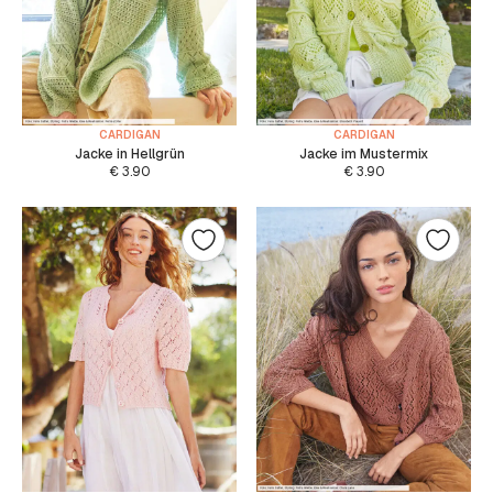
CARDIGAN
CARDIGAN
Jacke in Hellgrün
Jacke im Mustermix
€
3.90
€
3.90