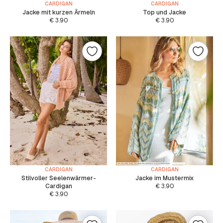
CARDIGAN
CARDIGAN
Jacke mit kurzen Ärmeln
Top und Jacke
€
3.90
€
3.90
CARDIGAN
CARDIGAN
Stilvoller Seelenwärmer-
Jacke im Mustermix
Cardigan
€
3.90
€
3.90