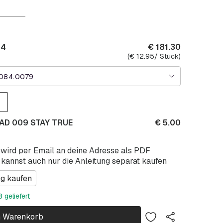
84
€
181.30
(
€
12.95
/ Stück)
1084.0079
WAD 009 STAY TRUE
€
5.00
 wird per Email an deine Adresse als PDF
 kannst auch nur die Anleitung separat kaufen
ng kaufen
 geliefert
n Warenkorb