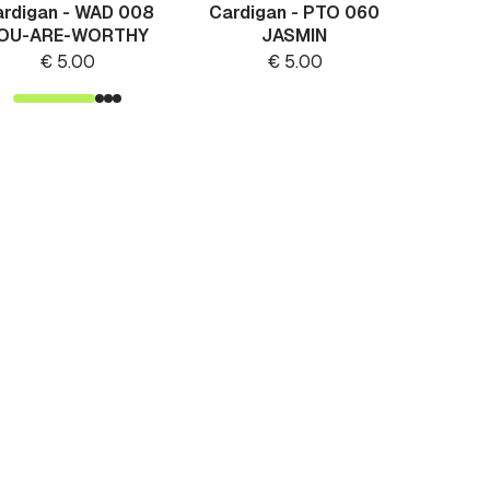
rdigan - WAD 008
Cardigan - PTO 060
Jacke
OU-ARE-WORTHY
JASMIN
€
5.00
€
5.00