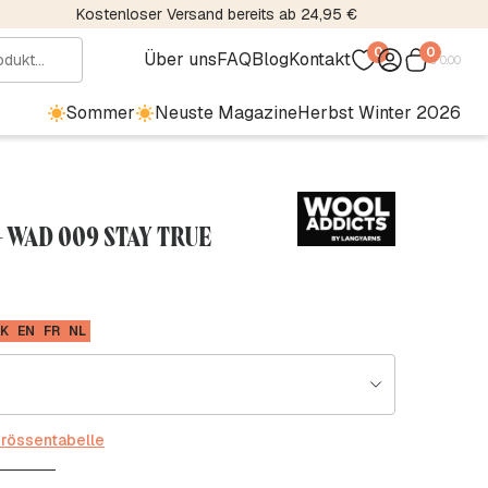
Kostenloser Versand bereits ab 24,95 €
0
0
Über uns
FAQ
Blog
Kontakt
€
0.00
Sommer
Neuste Magazine
Herbst Winter 2026
 WAD 009 STAY TRUE
K
EN
FR
NL
rössentabelle