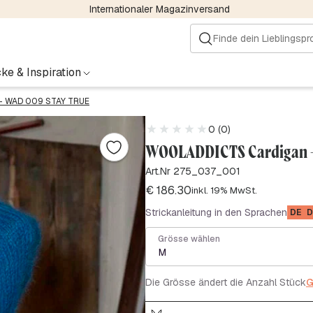
Internationaler Magazinversand
ke & Inspiration
– WAD 009 STAY TRUE
0 (0)
WOOLADDICTS Cardigan -
Art.Nr 275_037_001
€
186.30
inkl. 19% MwSt.
Strickanleitung in den Sprachen
DE
D
Grösse wählen
M
Die Grösse ändert die Anzahl Stück
G