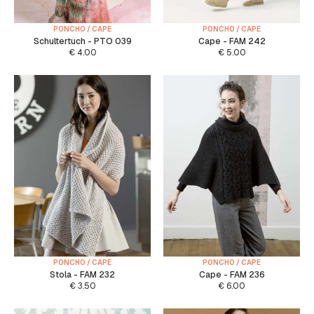
PONCHO / CAPE
PONCHO / CAPE
Schultertuch - PTO 039
Cape - FAM 242
€
4.00
€
5.00
PONCHO / CAPE
PONCHO / CAPE
Stola - FAM 232
Cape - FAM 236
€
3.50
€
6.00