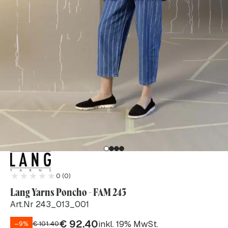
0 (0)
Lang Yarns Poncho - FAM 243
Art.Nr 243_013_001
€
92.40
inkl. 19% MwSt.
–9%
€
101.40