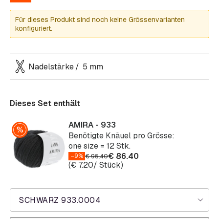
Für dieses Produkt sind noch keine Grössenvarianten
konfiguriert.
Nadelstärke
5 mm
Dieses Set enthält
AMIRA - 933
Benötigte Knäuel pro Grösse:
one size = 12 Stk.
€
86.40
–9%
€
95.40
(
€
7.20
/ Stück)
SCHWARZ 933.0004