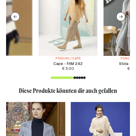
PONCHO / CAPE
PONCHO /
Cape - FAM 242
Stola - F
€
5.00
€
3.
Diese Produkte könnten dir auch gefallen