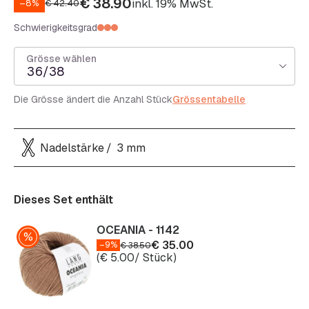
€
38.90
inkl. 19% MwSt.
–8%
€
42.40
Schwierigkeitsgrad
Grösse wählen
36/38
Die Grösse ändert die Anzahl Stück
Grössentabelle
Nadelstärke
3 mm
Dieses Set enthält
OCEANIA - 1142
€
35.00
–9%
€
38.50
(
€
5.00
/ Stück)