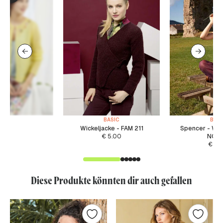
BASIC
BASI
Wickeljacke - FAM 211
Spencer - WA
€
5.00
NOR
€
5.
Diese Produkte könnten dir auch gefallen