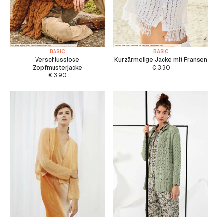
BASIC
BASIC
Verschlusslose
Kurzärmelige Jacke mit Fransen
Zopfmusterjacke
€
3.90
€
3.90