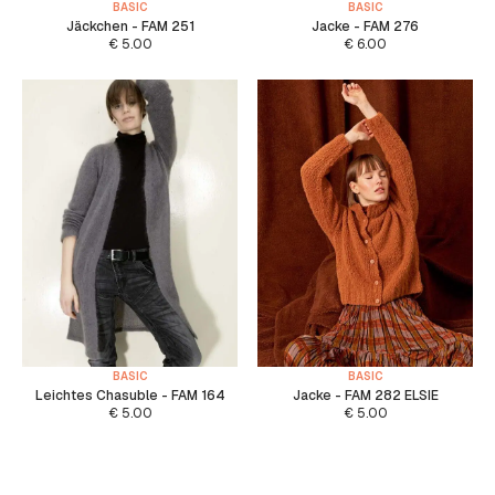
BASIC
BASIC
Jäckchen - FAM 251
Jacke - FAM 276
€
5.00
€
6.00
BASIC
BASIC
Leichtes Chasuble - FAM 164
Jacke - FAM 282 ELSIE
€
5.00
€
5.00