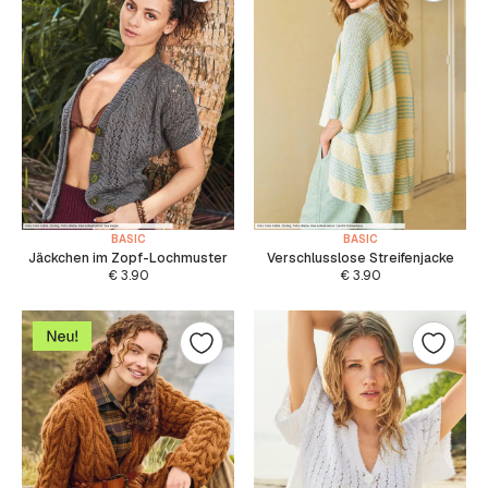
BASIC
BASIC
Jäckchen im Zopf-Lochmuster
Verschlusslose Streifenjacke
€
3.90
€
3.90