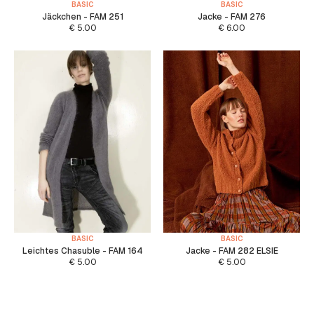
BASIC
BASIC
Jäckchen - FAM 251
Jacke - FAM 276
€
5.00
€
6.00
BASIC
BASIC
Leichtes Chasuble - FAM 164
Jacke - FAM 282 ELSIE
€
5.00
€
5.00