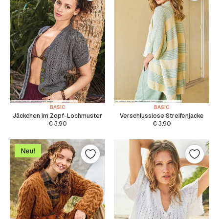
BASIC
BASIC
Jäckchen im Zopf-Lochmuster
Verschlusslose Streifenjacke
€
3.90
€
3.90