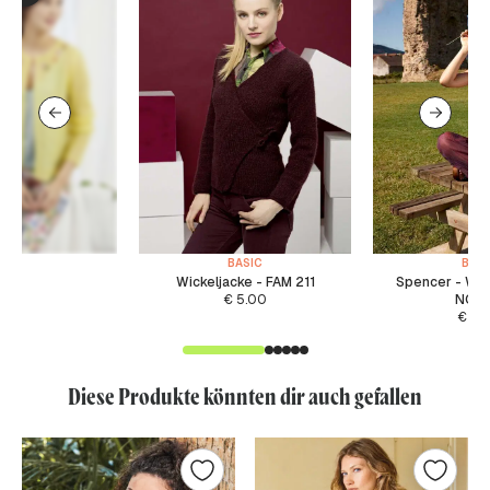
BASIC
BASI
Wickeljacke - FAM 211
Spencer - WA
€
5.00
NOR
€
5.
Diese Produkte könnten dir auch gefallen