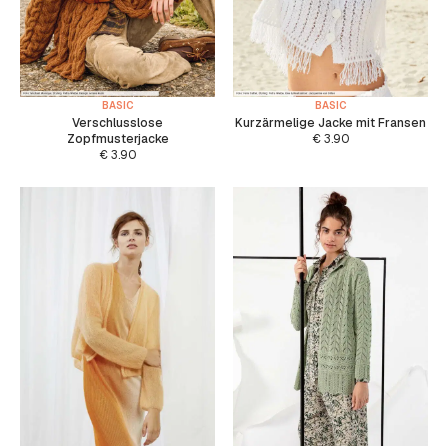
BASIC
BASIC
Verschlusslose
Kurzärmelige Jacke mit Fransen
Zopfmusterjacke
€
3.90
€
3.90