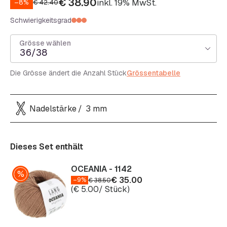
€
38.90
inkl. 19% MwSt.
–8%
€
42.40
Schwierigkeitsgrad
Grösse wählen
36/38
Die Grösse ändert die Anzahl Stück
Grössentabelle
Nadelstärke
3 mm
Dieses Set enthält
OCEANIA - 1142
€
35.00
–9%
€
38.50
(
€
5.00
/ Stück)