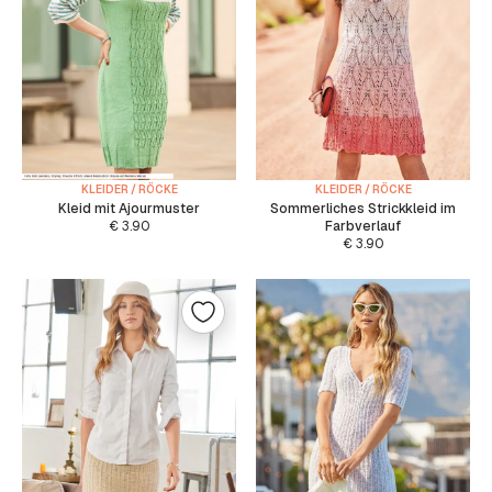
KLEIDER / RÖCKE
KLEIDER / RÖCKE
Kleid mit Ajourmuster
Sommerliches Strickkleid im
€
3.90
Farbverlauf
€
3.90