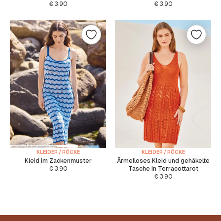
€
3.90
€
3.90
KLEIDER / RÖCKE
KLEIDER / RÖCKE
Kleid im Zackenmuster
Ärmelloses Kleid und gehäkelte
€
3.90
Tasche in Terracottarot
€
3.90