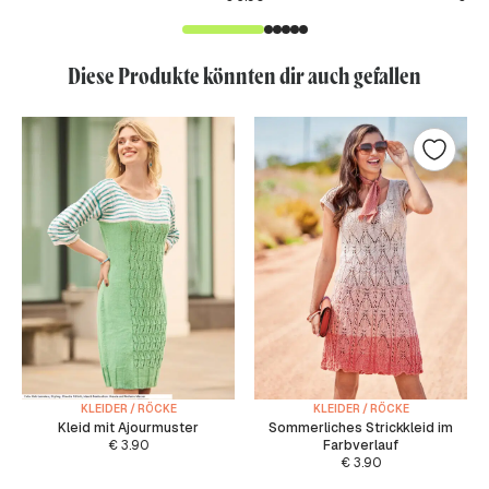
Diese Produkte könnten dir auch gefallen
KLEIDER / RÖCKE
KLEIDER / RÖCKE
Kleid mit Ajourmuster
Sommerliches Strickkleid im
€
3.90
Farbverlauf
€
3.90