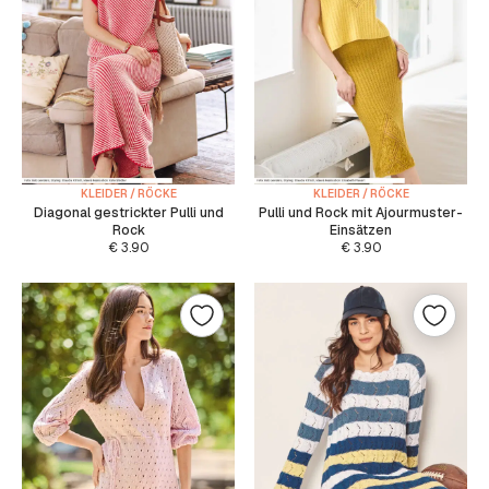
KLEIDER / RÖCKE
KLEIDER / RÖCKE
Diagonal gestrickter Pulli und
Pulli und Rock mit Ajourmuster-
Rock
Einsätzen
€
3.90
€
3.90