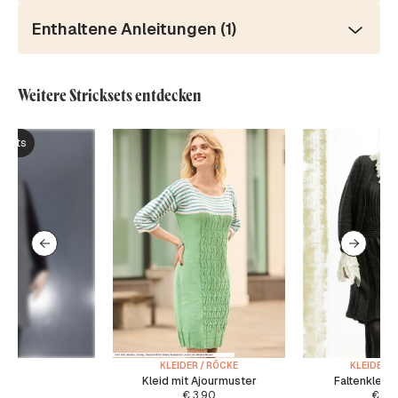
Enthaltene Anleitungen (1)
Weitere Stricksets entdecken
ksets
KLEIDER / RÖCKE
KLEIDER /
Kleid mit Ajourmuster
Faltenkleid 
€
3.90
€
5.