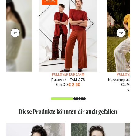
-50%
PULLOVER KURZARM
PULLOVER 
Pullover - FAM 276
Kurzarmpullove
€
5.00
€
2.50
CLIMBIN
€
5.
Diese Produkte könnten dir auch gefallen