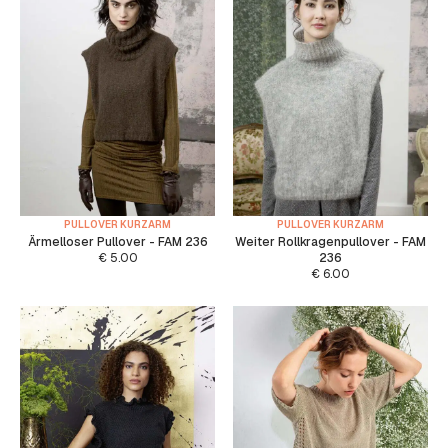
PULLOVER KURZARM
PULLOVER KURZARM
Ärmelloser Pullover - FAM 236
Weiter Rollkragenpullover - FAM
€
5.00
236
€
6.00