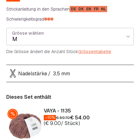
Strickanleitung in den Sprachen
DE
DK
EN
FR
NL
Schwierigkeitsgrad
Grösse wählen
M
Die Grösse ändert die Anzahl Stück
Grössentabelle
Nadelstärke
3,5 mm
Dieses Set enthält
VAYA - 1135
€
54.00
–10%
€
59.70
(
€
9.00
/ Stück)