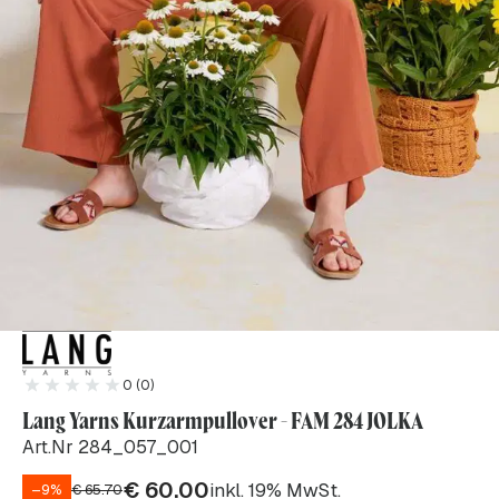
0 (0)
Lang Yarns Kurzarmpullover - FAM 284 JOLKA
Art.Nr 284_057_001
€
60.00
inkl. 19% MwSt.
–9%
€
65.70