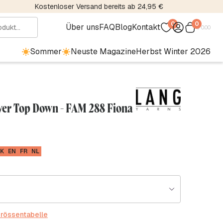
Kostenloser Versand bereits ab 24,95 €
0
0
Über uns
FAQ
Blog
Kontakt
€
0.00
Sommer
Neuste Magazine
Herbst Winter 2026
er Top Down - FAM 288 Fiona
K
EN
FR
NL
rössentabelle