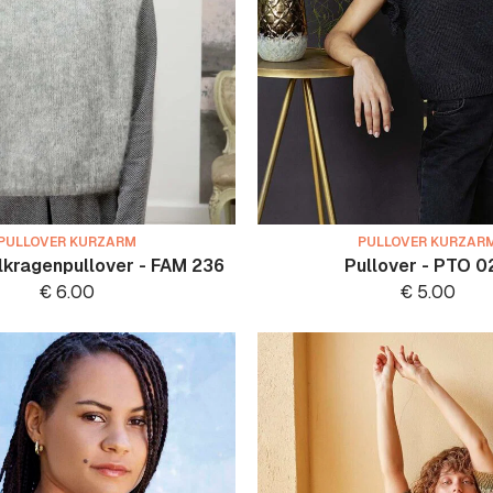
PULLOVER KURZARM
PULLOVER KURZAR
lkragenpullover - FAM 236
Pullover - PTO 0
€
6.00
€
5.00