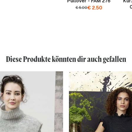
Pullover - FAM 276
Kur
€
2.50
€
5.00
Diese Produkte könnten dir auch gefallen