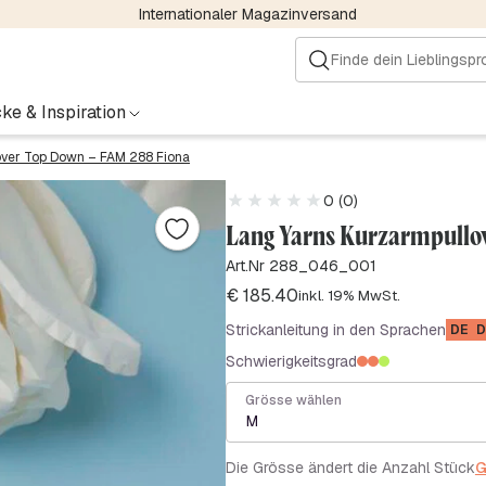
Internationaler Magazinversand
ke & Inspiration
ver Top Down – FAM 288 Fiona
0 (0)
Lang Yarns Kurzarmpullov
Art.Nr 288_046_001
€
185.40
inkl. 19% MwSt.
Strickanleitung in den Sprachen
DE
D
Schwierigkeitsgrad
Grösse wählen
M
Die Grösse ändert die Anzahl Stück
G