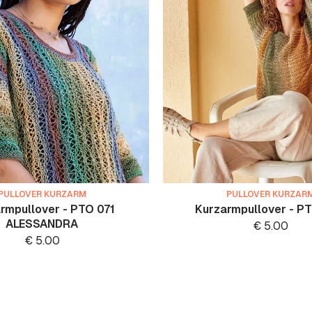
PULLOVER KURZARM
PULLOVER KURZAR
rmpullover - PTO 071
Kurzarmpullover - P
ALESSANDRA
€
5.00
€
5.00