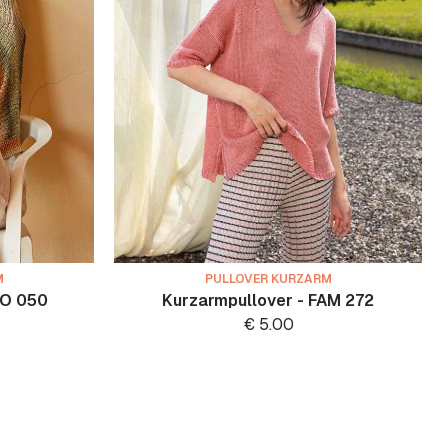
M
PULLOVER KURZARM
TO 050
Kurzarmpullover - FAM 272
€
5.00