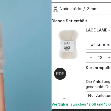
Nadelstärke
3 mm
Dieses Set enthält
LACE LAMÉ -
WEISS 1081
Kurzarmpull
Die Anleitung
geschickt. Du
Nur Anleitu
Verfügbar
, Zwischen 12.08 und 13.08