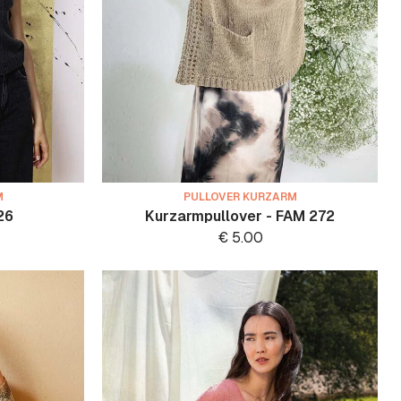
M
PULLOVER KURZARM
26
Kurzarmpullover - FAM 272
€
5.00