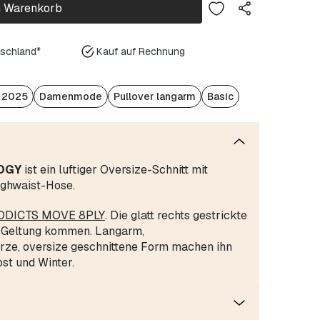
n Warenkorb
tschland*
Kauf auf Rechnung
/ 2025
Damenmode
Pullover langarm
Basic
OGY
ist ein luftiger Oversize-Schnitt mit
ighwaist-Hose.
DICTS MOVE 8PLY
. Die glatt rechts gestrickte
ur Geltung kommen. Langarm,
urze, oversize geschnittene Form machen ihn
st und Winter.