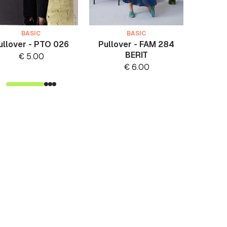
BASIC
BASIC
ullover - PTO 026
Pullover - FAM 284
Pullo
BERIT
S
€
5.00
€
6.00