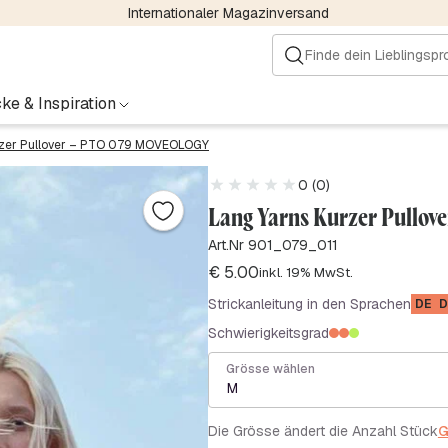
Internationaler Magazinversand
ke & Inspiration
zer Pullover – PTO 079 MOVEOLOGY
0 (0)
Lang Yarns Kurzer Pullo
Art.Nr 901_079_011
€
5.00
inkl. 19% MwSt.
Strickanleitung in den Sprachen
DE
D
Schwierigkeitsgrad
Grösse wählen
M
Die Grösse ändert die Anzahl Stück
G