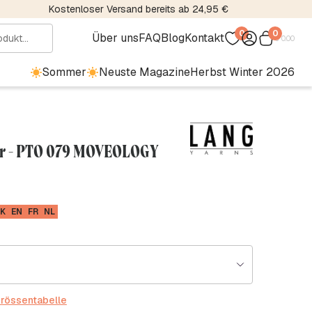
Kostenloser Versand bereits ab 24,95 €
0
0
Über uns
FAQ
Blog
Kontakt
€
0.00
Sommer
Neuste Magazine
Herbst Winter 2026
ver - PTO 079 MOVEOLOGY
K
EN
FR
NL
rössentabelle