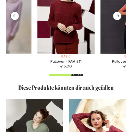
BASIC
BASI
Pullover - FAM 211
Pullover -
€
5.00
€
5.
Diese Produkte könnten dir auch gefallen