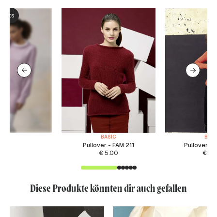
ksets
BASIC
BASI
Pullover - FAM 211
Pullover -
€
5.00
€
5.
Diese Produkte könnten dir auch gefallen